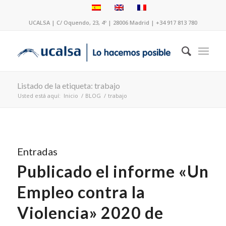
UCALSA | C/ Oquendo, 23, 4º | 28006 Madrid | +34 917 813 780
Listado de la etiqueta: trabajo
Usted está aquí:
Inicio
/
BLOG
/
trabajo
Entradas
Publicado el informe «Un
Empleo contra la
Violencia» 2020 de