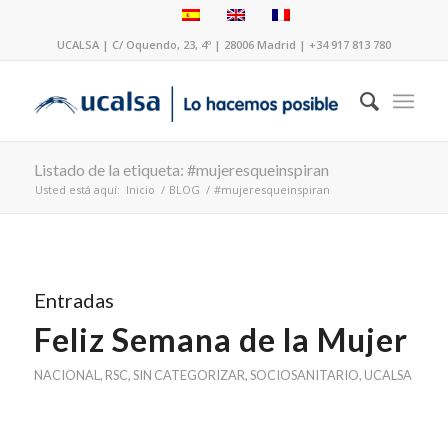
UCALSA | C/ Oquendo, 23, 4º | 28006 Madrid | +34 917 813 780
Listado de la etiqueta: #mujeresqueinspiran
Usted está aquí:
Inicio
/
BLOG
/
#mujeresqueinspiran
Entradas
Feliz Semana de la Mujer
NACIONAL
,
RSC
,
SIN CATEGORIZAR
,
SOCIOSANITARIO
,
UCALSA