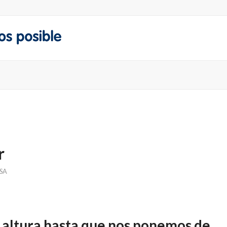
r
SA
 altura hasta que nos ponemos de