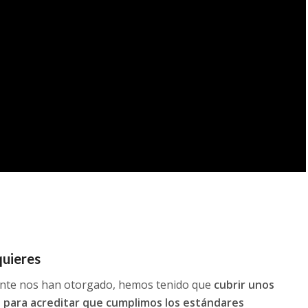
quieres
lmente nos han otorgado, hemos tenido que
cubrir unos
para acreditar que cumplimos los estándares