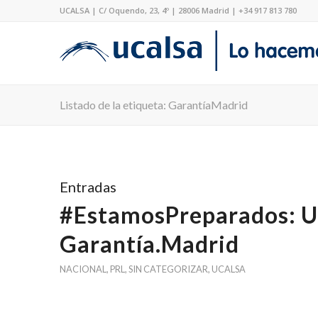
UCALSA | C/ Oquendo, 23, 4º | 28006 Madrid | +34 917 813 780
Listado de la etiqueta: GarantíaMadrid
Entradas
#EstamosPreparados: Uca
Garantía.Madrid
NACIONAL
,
PRL
,
SIN CATEGORIZAR
,
UCALSA