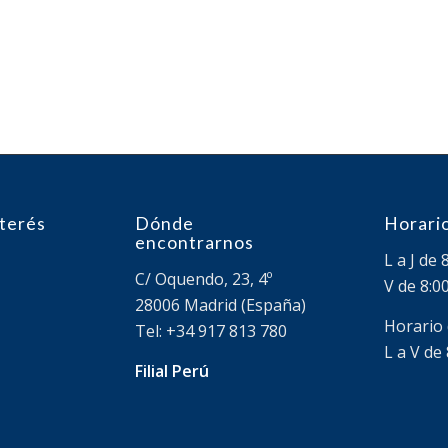
nterés
Dónde
Horario
encontrarnos
L a J de 
C/ Oquendo, 23, 4º
V de 8:0
28006 Madrid (España)
Horario
Tel: +34 917 813 780
L a V de 
Filial Perú