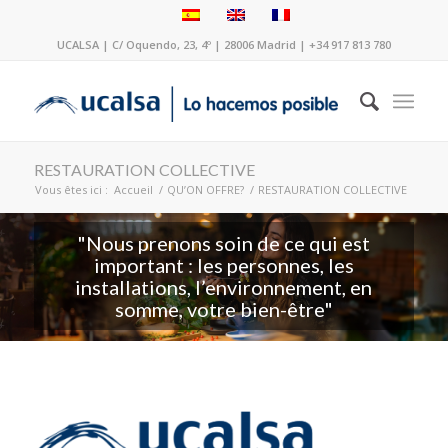
UCALSA | C/ Oquendo, 23, 4º | 28006 Madrid | +34 917 813 780
RESTAURATION COLLECTIVE
Vous êtes ici :
Accueil
/
QU’ON OFFRE?
/
RESTAURATION COLLECTIVE
"Nous prenons soin de ce qui est
important : les personnes, les
installations, l’environnement, en
somme, votre bien-être"