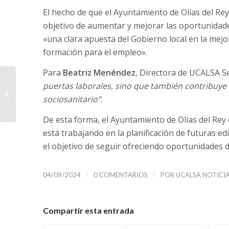
El hecho de que el Ayuntamiento de Olías del Rey
objetivo de aumentar y mejorar las oportunidade
«una clara apuesta del Gobierno local en la mejora
formación para el empleo».
Para
Beatriz Menéndez
, Directora de UCALSA Se
UCALSA Servicios
puertas laborales, sino que también contribuye a
Sociosanitarios lanza
sociosanitario”
.
“La Biblioteca a
Domicilio”
De esta forma, el Ayuntamiento de Olías del Rey
está trabajando en la planificación de futuras ed
el objetivo de seguir ofreciendo oportunidades d
/
/
04/09/2024
0 COMENTARIOS
POR
UCALSA NOTICI
Compartir esta entrada